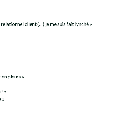
 relationnel client (…) je me suis fait lynché »
t en pleurs »
 ! »
e »