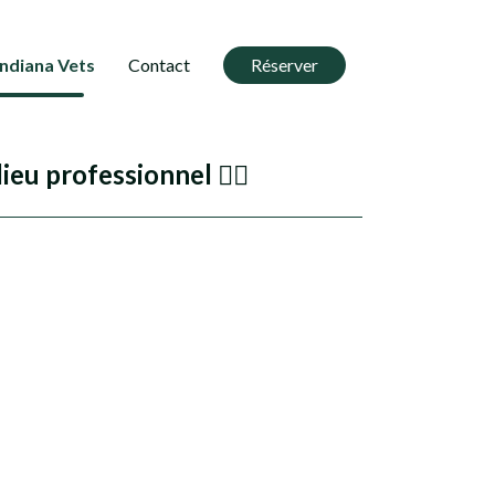
Indiana Vets
Contact
Réserver
eu professionnel ✊🏼