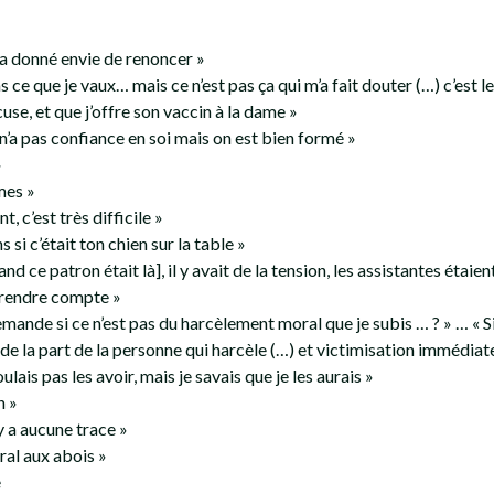
m’a donné envie de renoncer »
pas ce que je vaux… mais ce n’est pas ça qui m’a fait douter (…) c’est le
xcuse, et que j’offre son vaccin à la dame »
 n’a pas confiance en soi mais on est bien formé »
»
rmes »
, c’est très difficile »
 si c’était ton chien sur la table »
nd ce patron était là], il y avait de la tension, les assistantes étaien
n rendre compte »
emande si ce n’est pas du harcèlement moral que je subis … ? » … « Si
e la part de la personne qui harcèle (…) et victimisation immédiat
oulais pas les avoir, mais je savais que je les aurais »
n »
’y a aucune trace »
oral aux abois »
e