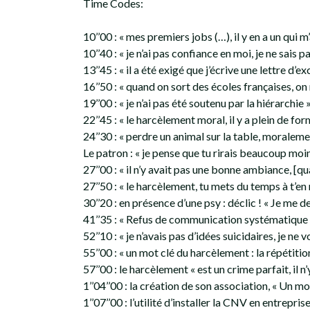
Time Codes:
10’’00 : « mes premiers jobs (…), il y en a un qui 
10’’40 : « je n’ai pas confiance en moi, je ne sais 
13’’45 : « il a été exigé que j’écrive une lettre d’e
16’’50 : « quand on sort des écoles françaises, on
19’’00 : « je n’ai pas été soutenu par la hiérarchie 
22’’45 : « le harcèlement moral, il y a plein de fo
24’’30 : « perdre un animal sur la table, moralement
Le patron : « je pense que tu rirais beaucoup moins
27’’00 : « il n’y avait pas une bonne ambiance, [qua
27’’50 : « le harcèlement, tu mets du temps à t’e
30’’20 : en présence d’une psy : déclic ! « Je me d
41’’35 : « Refus de communication systématique d
52’’10 : « je n’avais pas d’idées suicidaires, je ne v
55’’00 : « un mot clé du harcèlement : la répétitio
57’’00 : le harcèlement « est un crime parfait, il n
1’’04’’00 : la création de son association, « Un m
1’’07’’00 : l’utilité d’installer la CNV en entrepris