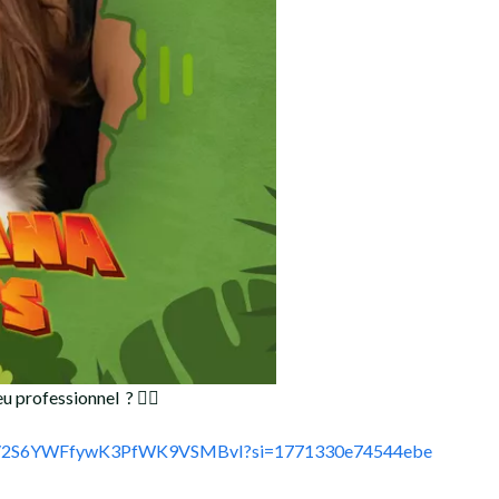
u professionnel ? ✊🏼
sode/2S6YWFfywK3PfWK9VSMBvI?si=1771330e74544ebe